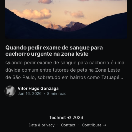
Quando pedir exame de sangue para
cachorro urgente na zona leste
Quando pedir exame de sangue para cachorro é uma
dúvida comum entre tutores de pets na Zona Leste
de São Paulo, sobretudo em bairros como Tatuapé
onde a demanda por um laboratório veterinário
Vitor Hugo Gonzaga
confiável e independente de clínicas cresce: exames
Jun 16, 2026
•
8 min read
laboratoriais esclarecem causas de apatia, perda de
apetite, vômitos, alterações
Technet
© 2026
Data & privacy
Contact
Contribute →